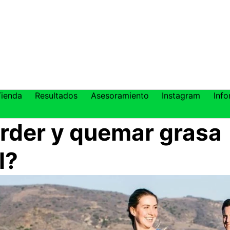
Tienda
Resultados
Asesoramiento
Instagram
Info
der y quemar grasa
l?